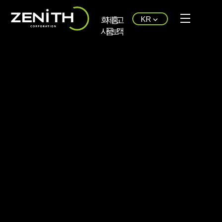
KR
회
제
홍
고
사
품
보
객
소
소
센
지
개
개
터
원
CEO
PRE-
CONTACT
공
COAT
US
인
지
사
사
POST-
말
항
COAT
경
PAINT
영
TECHNICAL
목
SOLUTION
표
회
사
연
혁